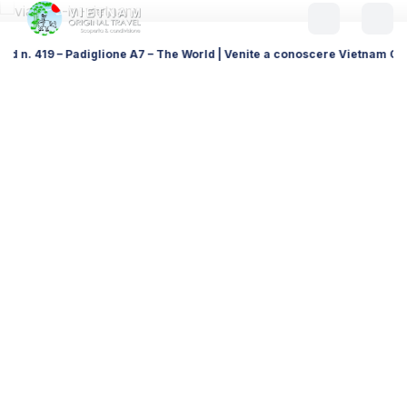
ne A7 – The World | Venite a conoscere Vietnam Original Travel, il vostr