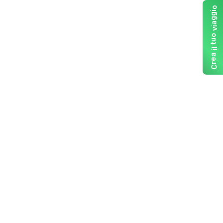
o
i
g
g
a
i
v
o
u
t
l
i
a
e
r
C