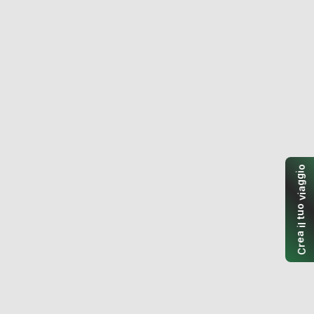
o
i
g
g
a
i
v
o
u
t
l
i
a
e
r
C