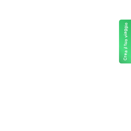
o
i
g
g
a
i
v
o
u
t
l
i
a
e
r
C