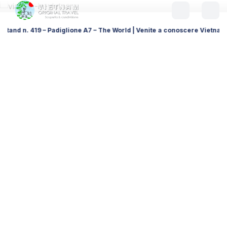
diglione A7 – The World | Venite a conoscere Vietnam Original Travel, i