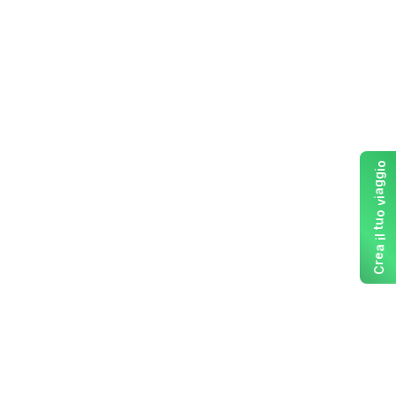
o
i
g
g
a
i
v
o
u
t
l
i
a
e
r
C