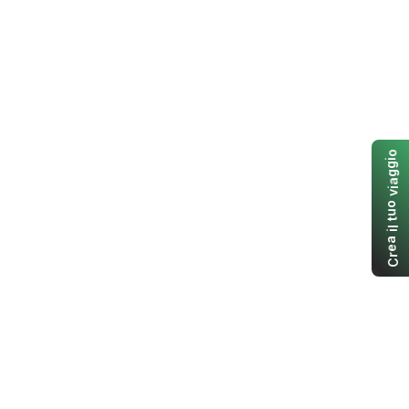
o
i
g
g
a
i
v
o
u
t
l
i
a
e
r
C