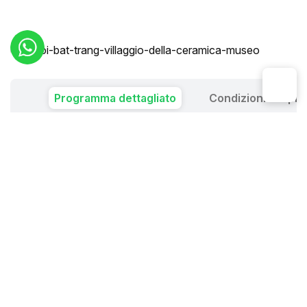
Programma dettagliato
Condizioni del pr
08:00, la nostra guida e il nostro autista vi danno il
benvenuto dal vostro hotel per scoprire i villaggi artigianali
intorno ad Hanoi e
la pagoda But Thap
in particolare:
Il
Villaggio della Ceramica di Bat Trang
, un villaggio che
produce ceramiche e ceramiche. Puoi mettere le mani
sulla realizzazione di oggetti sul posto e puoi creare tu
stesso dei souvenir. Proseguimento della visita alla
pagoda But Thap, una delle più belle e antiche della
provincia di Bac Ninh
e questa pagoda è stata anche
la