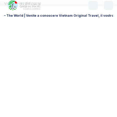
e a conoscere Vietnam Original Travel, il vostro DMC locale per viaggi s