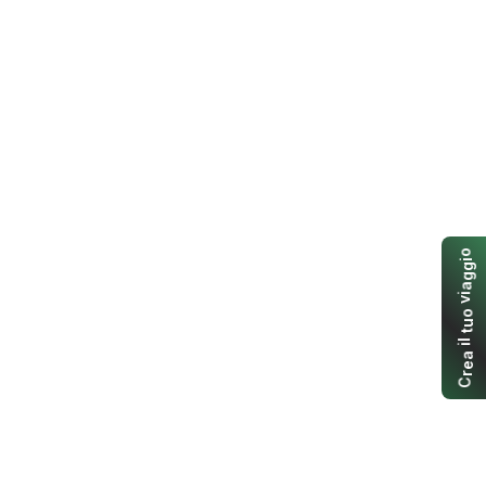
o
i
g
g
a
i
v
o
u
t
l
i
a
e
r
C